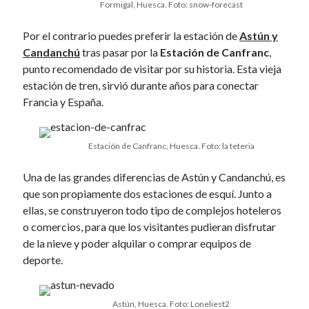
Formigal, Huesca. Foto: snow-forecast
April 2012
March 2012
Por el contrario puedes preferir la estación de
Astún y
February 2012
Candanchú
tras pasar por la
Estación de Canfranc
,
January 2012
punto recomendado de visitar por su historia. Esta vieja
December 2011
estación de tren, sirvió durante años para conectar
November 2011
Francia y España.
October 2011
September 2011
Estación de Canfranc, Huesca. Foto: la teteria
August 2011
July 2011
Una de las grandes diferencias de Astún y Candanchú, es
June 2011
que son propiamente dos estaciones de esquí. Junto a
May 2011
ellas, se construyeron todo tipo de complejos hoteleros
April 2011
o comercios, para que los visitantes pudieran disfrutar
March 2011
de la nieve y poder alquilar o comprar equipos de
February 2011
deporte.
January 2011
December 2010
October 2010
Astún, Huesca. Foto: Loneliest2