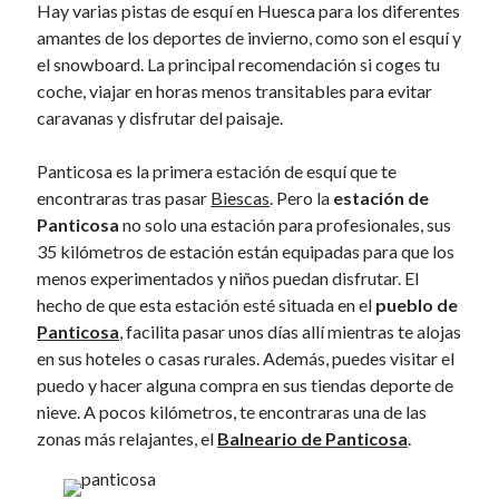
k
January 2017
Hay varias pistas de esquí en Huesca para los diferentes
November 2016
amantes de los deportes de invierno, como son el esquí y
October 2016
el snowboard. La principal recomendación si coges tu
September 2016
coche, viajar en horas menos transitables para evitar
June 2016
caravanas y disfrutar del paisaje.
April 2016
February 2016
Panticosa es la primera estación de esquí que te
January 2016
encontraras tras pasar
Biescas
. Pero la
estación de
December 2015
Panticosa
no solo una estación para profesionales, sus
November 2015
35 kilómetros de estación están equipadas para que los
October 2015
menos experimentados y niños puedan disfrutar. El
September 2015
hecho de que esta estación esté situada en el
pueblo de
May 2015
Panticosa
, facilita pasar unos días allí mientras te alojas
December 2014
en sus hoteles o casas rurales. Además, puedes visitar el
June 2014
puedo y hacer alguna compra en sus tiendas deporte de
March 2014
nieve. A pocos kilómetros, te encontraras una de las
February 2014
zonas más relajantes, el
Balneario de Panticosa
.
January 2014
December 2013