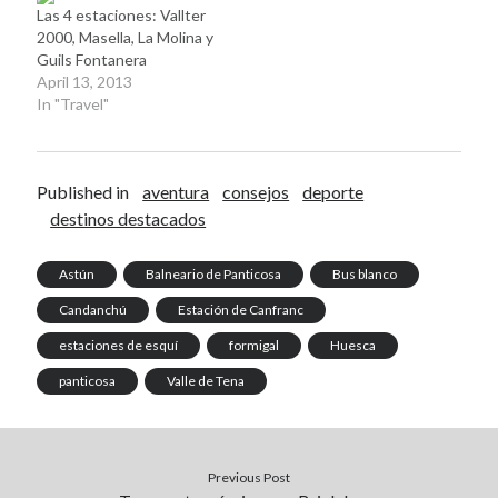
Las 4 estaciones: Vallter
November 2008
2000, Masella, La Molina y
October 2008
Guils Fontanera
September 2008
April 13, 2013
In "Travel"
Viajeras
Published in
aventura
consejos
deporte
destinos destacados
Astún
Balneario de Panticosa
Bus blanco
Candanchú
Estación de Canfranc
estaciones de esquí
formigal
Huesca
panticosa
Valle de Tena
Previous Post