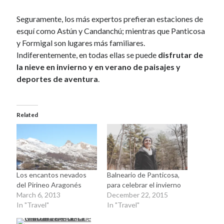
September 2010
August 2010
Seguramente, los más expertos prefieran estaciones de
July 2010
esquí como Astún y Candanchú; mientras que Panticosa
June 2010
y Formigal son lugares más familiares.
May 2010
Indiferentemente, en todas ellas se puede
disfrutar de
April 2010
la nieve en invierno y en verano de paisajes y
March 2010
deportes de aventura
.
February 2010
January 2010
December 2009
Related
October 2009
September 2009
August 2009
July 2009
June 2009
Los encantos nevados
Balneario de Panticosa,
May 2009
del Pirineo Aragonés
para celebrar el invierno
March 6, 2013
December 22, 2015
April 2009
In "Travel"
In "Travel"
February 2009
January 2009