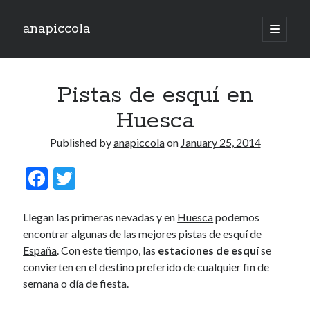
anapiccola
open
primary
Sidebar
menu
Recent Posts
Pistas de esquí en
Camino de Swingtiago ’19
Hello 2018!
Huesca
Lo mejorcito de 2017. Vol II.
Lo mejor del 2017. Vol I.
Published by
anapiccola
on
January 25, 2014
Nace el Camino de SwingTiago
F
T
ac
w
Archives
e
itt
Llegan las primeras nevadas y en
Huesca
podemos
June 2019
encontrar algunas de las mejores pistas de esquí de
b
er
January 2018
España
. Con este tiempo, las
estaciones de esquí
se
o
December 2017
convierten en el destino preferido de cualquier fin de
o
November 2017
semana o día de fiesta.
October 2017