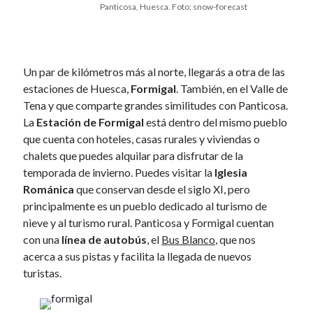
Panticosa, Huesca. Foto: snow-forecast
November 2013
October 2013
September 2013
August 2013
Un par de kilómetros más al norte, llegarás a otra de las
July 2013
estaciones de Huesca,
Formigal
. También, en el Valle de
June 2013
Tena y que comparte grandes similitudes con Panticosa.
May 2013
La
Estación de Formigal
está dentro del mismo pueblo
April 2013
que cuenta con hoteles, casas rurales y viviendas o
March 2013
chalets que puedes alquilar para disfrutar de la
February 2013
temporada de invierno. Puedes visitar la
Iglesia
January 2013
Románica
que conservan desde el siglo XI, pero
December 2012
principalmente es un pueblo dedicado al turismo de
November 2012
nieve y al turismo rural. Panticosa y Formigal cuentan
October 2012
con una
línea de autobús
, el
Bus Blanco
, que nos
September 2012
acerca a sus pistas y facilita la llegada de nuevos
August 2012
turistas.
July 2012
June 2012
May 2012