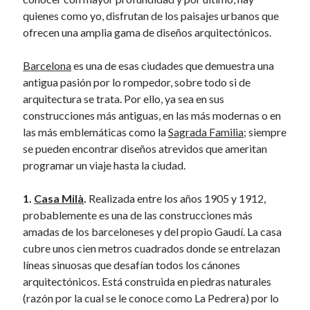
El Camino de SwingTiago - anapiccola
on
¡Bienvenido 2017!
quienes como yo, disfrutan de los paisajes urbanos que
ofrecen una amplia gama de diseños arquitectónicos.
Recent Posts
Barcelona
es una de esas ciudades que demuestra una
Camino de Swingtiago ’19
antigua pasión por lo rompedor, sobre todo si de
Hello 2018!
arquitectura se trata. Por ello, ya sea en sus
Lo mejorcito de 2017. Vol II.
construcciones más antiguas, en las más modernas o en
Lo mejor del 2017. Vol I.
las más emblemáticas como la
Sagrada Familia
; siempre
Nace el Camino de SwingTiago
se pueden encontrar diseños atrevidos que ameritan
programar un viaje hasta la ciudad.
1.
Casa Milà
.
Realizada entre los años 1905 y 1912,
probablemente es una de las construcciones más
amadas de los barceloneses y del propio Gaudí. La casa
cubre unos cien metros cuadrados donde se entrelazan
líneas sinuosas que desafían todos los cánones
arquitectónicos. Está construida en piedras naturales
(razón por la cual se le conoce como La Pedrera) por lo