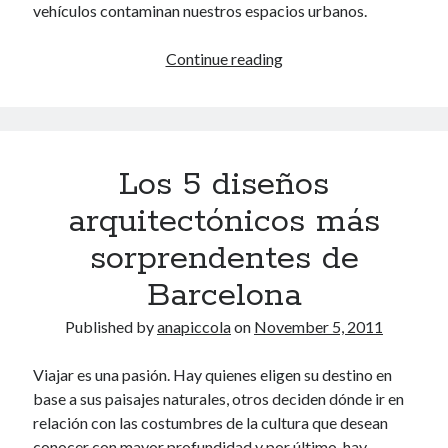
vehículos contaminan nuestros espacios urbanos.
¿Por
Continue reading
Categories
qué
Travel
hacen
Social Media
falta
Entrepreneurship
hoteles
Poetry
Los 5 diseños
más
Entertainment
responsables?
arquitectónicos más
sorprendentes de
Recent Comments
Barcelona
Comer en Santander
on
Cantabria Infinita: agua e historia
Published by
anapiccola
on
November 5, 2011
One, two, three: Swim Out Costa Brava - anapiccola
on
Más que swing
en Swim Out Costa Brava
Más que swing en Swim Out Costa Brava - anapiccola
on
One, two,
Viajar es una pasión. Hay quienes eligen su destino en
three: Swim Out Costa Brava
base a sus paisajes naturales, otros deciden dónde ir en
¡Un repaso a lo mejorcito de 2017 juntos!... Hasta Aragón TV
on
Lo
relación con las costumbres de la cultura que desean
mejor del 2017. Vol I.
conocer con mayor profundidad y por último, hay