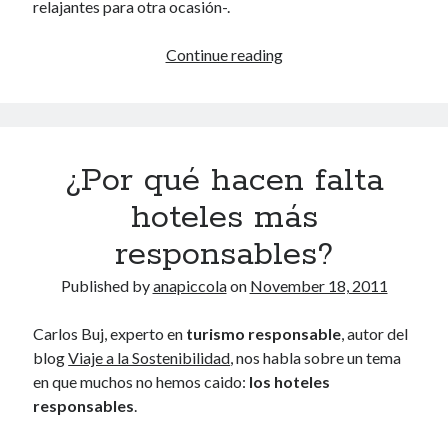
relajantes para otra ocasión-.
September 2010
August 2010
Velada
Continue reading
July 2010
de
June 2010
lujo
May 2010
asiático
April 2010
en
March 2010
¿Por qué hacen falta
Madrid
February 2010
January 2010
hoteles más
December 2009
responsables?
October 2009
September 2009
Published by
anapiccola
on
November 18, 2011
August 2009
July 2009
Carlos Buj, experto en
turismo responsable
, autor del
June 2009
blog
Viaje a la Sostenibilidad
, nos habla sobre un tema
May 2009
en que muchos no hemos caido:
los hoteles
April 2009
responsables
.
February 2009
January 2009