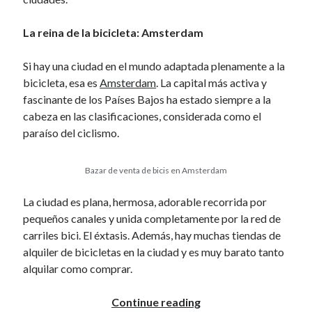
January 2017
November 2016
La reina de la bicicleta: Amsterdam
October 2016
September 2016
Si hay una ciudad en el mundo adaptada plenamente a la
June 2016
bicicleta, esa es
Amsterdam
. La capital más activa y
April 2016
fascinante de los Países Bajos ha estado siempre a la
February 2016
cabeza en las clasificaciones, considerada como el
January 2016
paraíso del ciclismo.
December 2015
November 2015
Bazar de venta de bicis en Amsterdam
October 2015
September 2015
La ciudad es plana, hermosa, adorable recorrida por
May 2015
pequeños canales y unida completamente por la red de
December 2014
carriles bici. El éxtasis. Además, hay muchas tiendas de
June 2014
alquiler de bicicletas en la ciudad y es muy barato tanto
March 2014
alquilar como comprar.
February 2014
January 2014
Las
Continue reading
December 2013