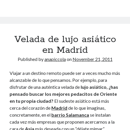
mejores
November 2013
ciudades
October 2013
europeas
September 2013
en
August 2013
bici
July 2013
Velada de lujo asiático
June 2013
May 2013
en Madrid
April 2013
Published by
anapiccola
on
November 21, 2011
March 2013
February 2013
Viajar a un destino remoto puede ser a veces mucho más
January 2013
alcanzable de lo que pensamos. Por ejemplo, para
December 2012
disfrutar de una auténtica velada de
lujo asiático, ¿has
November 2012
pensado buscar los mejores pedacitos de Oriente
October 2012
en tu propia ciudad?
El sudeste asiático está más
September 2012
cerca del corazón de
Madrid
de lo que imaginas,
August 2012
concretamente, en el
barrio Salamanca
se instalan
July 2012
cada vez más empresas que proponen acercarnos a la
June 2012
cara de
Asia
más deseada con un “déjate mimar”.
May 2012