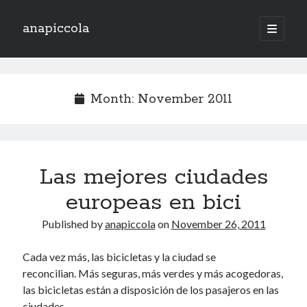
anapiccola
open
primary
Sidebar
menu
Recent Posts
Camino de Swingtiago ’19
Month:
November 2011
Hello 2018!
Lo mejorcito de 2017. Vol II.
Lo mejor del 2017. Vol I.
Nace el Camino de SwingTiago
Las mejores ciudades
europeas en bici
Archives
Published by
anapiccola
on
November 26, 2011
June 2019
January 2018
Cada vez más, las bicicletas y la ciudad se
December 2017
reconcilian. Más seguras, más verdes y más acogedoras,
November 2017
las bicicletas están a disposición de los pasajeros en las
October 2017
ciudades.