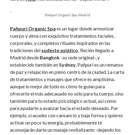
April 2012
March 2012
Pañpuri Organic Spa, Madrid
February 2012
Pañpuri Organic Spa
es un lugar donde armonizar
January 2012
cuerpo y alma con exquisitos tratamientos faciales,
December 2011
corporales, y completos rituales inspirados en las
November 2011
tradiciones del
sudeste asiático
.
Recién llegado a
October 2011
Madrid desde
Bangkok
-su sede original-, y
September 2011
establecido también en
Sydney
, Pañpuri es un remanso
August 2011
de paz y relajación en pleno centro de la ciudad. La carta
July 2011
de tratamientos y masajes que ofrece es amplísima,
June 2011
aunque lo mejor de todo es cómo te guían para
May 2011
ofrecerte el más adecauado no sólo para tu cuerpo, sino
April 2011
también para tu estado psicológico actual, así como
March 2011
para ayudarte a avanzar hacia el estado deseado. Por
February 2011
ejemplo, si acudes con cansancio y baja forma y quieres
January 2011
activar un poco tu energía, probablemente te
December 2010
aconsejarán darte un masaje revitalizante -dejando los
October 2010