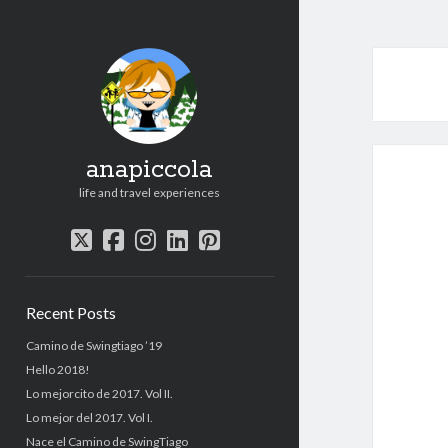
anapiccola
life and travel experiences
twitter
facebook
instagram
linkedin
pinterest
Sidebar
Recent Posts
Camino de Swingtiago ’19
Hello 2018!
Lo mejorcito de 2017. Vol II.
Lo mejor del 2017. Vol I.
Nace el Camino de SwingTiago