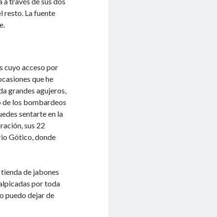
 a través de sus dos
l resto. La fuente
e.
as cuyo acceso por
 ocasiones que he
ada grandes agujeros,
to de los bombardeos
uedes sentarte en la
oración, sus 22
rrio Gótico, donde
la tienda de jabones
salpicadas por toda
 No puedo dejar de