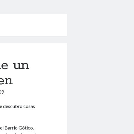
le un
ien
09
re descubro cosas
 el
Barrio Gótico
.