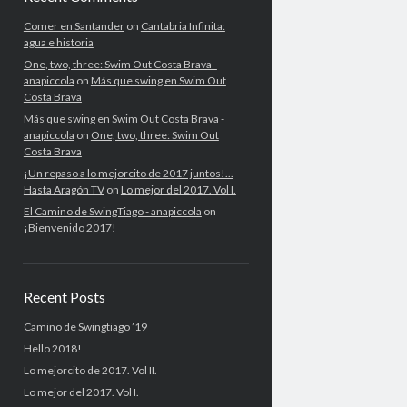
Comer en Santander
on
Cantabria Infinita:
agua e historia
One, two, three: Swim Out Costa Brava -
anapiccola
on
Más que swing en Swim Out
Costa Brava
Más que swing en Swim Out Costa Brava -
anapiccola
on
One, two, three: Swim Out
Costa Brava
¡Un repaso a lo mejorcito de 2017 juntos!...
Hasta Aragón TV
on
Lo mejor del 2017. Vol I.
El Camino de SwingTiago - anapiccola
on
¡Bienvenido 2017!
Recent Posts
Camino de Swingtiago ’19
Hello 2018!
Lo mejorcito de 2017. Vol II.
Lo mejor del 2017. Vol I.