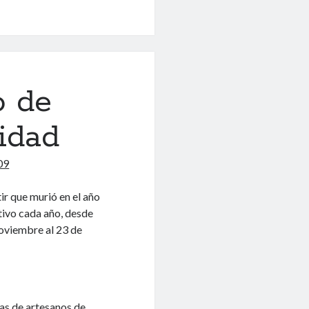
o de
idad
09
tir que murió en el año
tivo cada año, desde
noviembre al 23 de
as de artesanos de