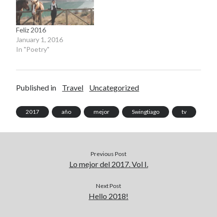
November 2008
October 2008
Feliz 2016
September 2008
January 1, 2016
In "Poetry"
Viajeras
Published in
Travel
Uncategorized
2017
año
mejor
Swingtiago
tv
Previous Post
Lo mejor del 2017. Vol I.
Next Post
Hello 2018!