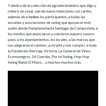
Y dentro de la colección de agradecimientos que digo y
April 2012
reitero sin cesar, van de nuevo menciones con cariño,
March 2012
además de a
todos
los participantes, a todas las
February 2012
escuelas y asociaciones de swing que apoyaron este
January 2012
sueño desde Pamplona hasta Santiago de Compostela, a
December 2011
los medios que anunciaron y cubrieron nuestro sonoro
November 2011
paso, a los ayuntamientos, los locales, a las marcas que
October 2011
nos alegraron el camino: ¡a mi jefe y mis compis!, a toda
September 2011
la Fundación Ibercaja, Victoria, La General de Vinos,
August 2011
Ecomonegros, 14 Cuerdas, Por mí Swing, Hop Hop
July 2011
Swing Band, El Mazo… y muchos muchos más.
June 2011
May 2011
April 2011
March 2011
February 2011
January 2011
December 2010
October 2010