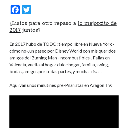
January 2017
F
T
November 2016
ac
w
October 2016
¿Listos para otro repaso a
lo mejorcito de
September 2016
e
itt
2017
juntos?
June 2016
b
er
April 2016
o
February 2016
En 2017 hubo de TODO: tiempo libre en Nueva York -
January 2016
cómo no-, un paseo por Disney World con mis queridos
o
December 2015
amigos del Burning Man -incombustibles-, Fallas en
k
November 2015
Valencia, vuelta al hogar dulce hogar, familia, swing,
October 2015
bodas, amigos por todas partes, y muchas risas.
September 2015
May 2015
Aquí van unos minutines pre-Pilaristas en Aragón TV:
December 2014
June 2014
March 2014
February 2014
January 2014
December 2013