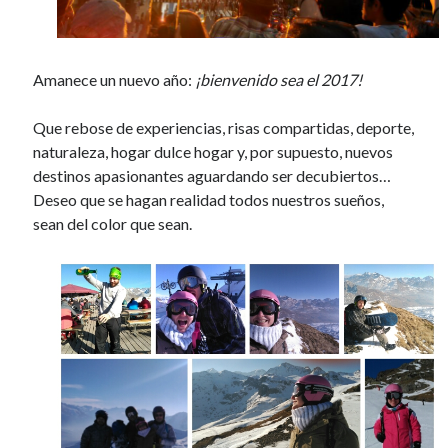
November 2013
October 2013
September 2013
Amanece un nuevo año:
¡bienvenido sea el 2017!
August 2013
July 2013
Que rebose de experiencias, risas compartidas, deporte,
June 2013
naturaleza, hogar dulce hogar y, por supuesto, nuevos
May 2013
destinos apasionantes aguardando ser decubiertos…
April 2013
Deseo que se hagan realidad todos nuestros sueños,
March 2013
sean del color que sean.
February 2013
January 2013
December 2012
November 2012
October 2012
September 2012
August 2012
July 2012
June 2012
May 2012