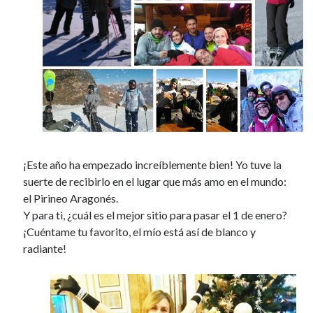
April 2012
March 2012
February 2012
January 2012
December 2011
November 2011
October 2011
September 2011
August 2011
¡Este año ha empezado increíblemente bien! Yo tuve la
July 2011
suerte de recibirlo en el lugar que más amo en el mundo:
June 2011
el Pirineo Aragonés.
May 2011
Y para ti, ¿cuál es el mejor sitio para pasar el 1 de enero?
April 2011
¡Cuéntame tu favorito, el mío está así de blanco y
March 2011
radiante!
February 2011
January 2011
December 2010
October 2010