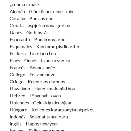
¿conoces más?:
November 2008
Alemán – Glückliches neues Jahr
October 2008
Catalán – Bon any nou
September 2008
Croata – uspješna nova godina
Danés – Godt nytår
Esperanto – Bonan novjaron
Viajeras
Esquimales – Kiortame pivdluaritlo
Euskera – Urte berri on
Finés – Onnellista uutta vuotta
Francés – Bonne année
Gallego – Feliz aninovo
Griego – Kenourios chronos
Hawaiano – Hauoli makahiki hou
Hebreo – L’Shannah tovah
Holandés – Gelukkig nieuwjaar
Húngaro – Kellemes karacsonyiunnepeket
Indonés – Selamat tahun baru
Inglés – Happy new year
Italiano – Felice anno nuovo