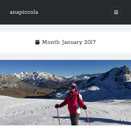
anapiccola
open
primary
Sidebar
menu
Recent Posts
Camino de Swingtiago ’19
Month:
January 2017
Hello 2018!
Lo mejorcito de 2017. Vol II.
Lo mejor del 2017. Vol I.
Nace el Camino de SwingTiago
Archives
June 2019
January 2018
December 2017
November 2017
October 2017