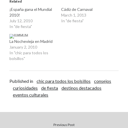
Related
April 2012
¡España gana el Mundial
Cádiz de Carnaval
March 2012
2010!
March 1, 2013
February 2012
July 12, 2010
In "de fiesta"
In "de fiesta"
January 2012
December 2011
November 2011
La Nochevieja en Madrid
January 2, 2010
October 2011
In "chic para todos los
September 2011
bolsillos"
August 2011
July 2011
June 2011
Published in
chic para todos los bolsillos
consejos
May 2011
curiosidades
de fiesta
destinos destacados
April 2011
eventos culturales
March 2011
February 2011
January 2011
December 2010
October 2010
Previous Post