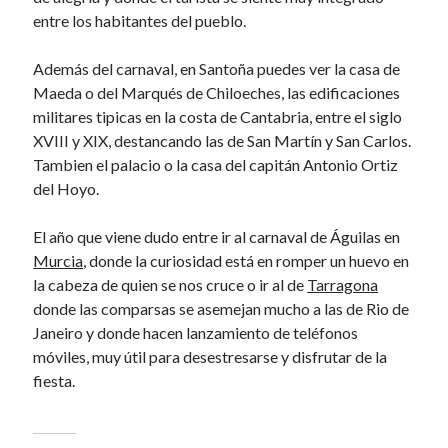
November 2013
entre los habitantes del pueblo.
October 2013
September 2013
Además del carnaval, en Santoña puedes ver la casa de
August 2013
Maeda o del Marqués de Chiloeches, las edificaciones
July 2013
militares tipicas en la costa de Cantabria, entre el siglo
June 2013
XVIII y XIX, destancando las de San Martín y San Carlos.
May 2013
Tambien el palacio o la casa del capitán Antonio Ortiz
April 2013
del Hoyo.
March 2013
February 2013
El año que viene dudo entre ir al carnaval de Águilas en
January 2013
Murcia
, donde la curiosidad está en romper un huevo en
December 2012
la cabeza de quien se nos cruce o ir al de
Tarragona
November 2012
donde las comparsas se asemejan mucho a las de Rio de
October 2012
Janeiro y donde hacen lanzamiento de teléfonos
September 2012
móviles, muy útil para desestresarse y disfrutar de la
August 2012
fiesta.
July 2012
June 2012
May 2012