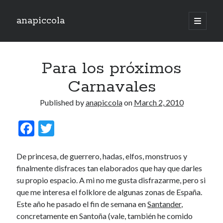
anapiccola
open
primary
Sidebar
menu
Recent Posts
Para los próximos
Camino de Swingtiago ’19
Hello 2018!
Carnavales
Lo mejorcito de 2017. Vol II.
Lo mejor del 2017. Vol I.
Published by
anapiccola
on
March 2, 2010
Nace el Camino de SwingTiago
F
T
ac
w
Archives
e
itt
De princesa, de guerrero, hadas, elfos, monstruos y
June 2019
finalmente disfraces tan elaborados que hay que darles
b
er
January 2018
su propio espacio. A mi no me gusta disfrazarme, pero si
o
December 2017
que me interesa el folklore de algunas zonas de España.
o
November 2017
Este año he pasado el fin de semana en
Santander
,
October 2017
concretamente en Santoña (vale, también he comido