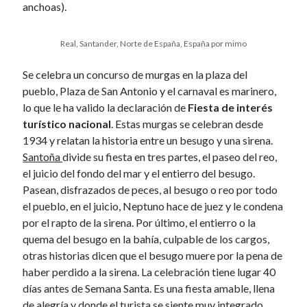
k
January 2017
anchoas).
November 2016
October 2016
Real, Santander, Norte de España, España por mimo
September 2016
June 2016
Se celebra un concurso de murgas en la plaza del
April 2016
pueblo, Plaza de San Antonio y el carnaval es marinero,
February 2016
lo que le ha valido la declaración de
Fiesta de interés
January 2016
turístico nacional
. Estas murgas se celebran desde
December 2015
1934 y relatan la historia entre un besugo y una sirena.
November 2015
Santoña
divide su fiesta en tres partes, el paseo del reo,
October 2015
el juicio del fondo del mar y el entierro del besugo.
September 2015
Pasean, disfrazados de peces, al besugo o reo por todo
May 2015
el pueblo, en el juicio, Neptuno hace de juez y le condena
December 2014
por el rapto de la sirena. Por último, el entierro o la
June 2014
quema del besugo en la bahía, culpable de los cargos,
March 2014
otras historias dicen que el besugo muere por la pena de
February 2014
haber perdido a la sirena. La celebración tiene lugar 40
January 2014
días antes de Semana Santa. Es una fiesta amable, llena
December 2013
de alegría y donde el turista se siente muy integrado