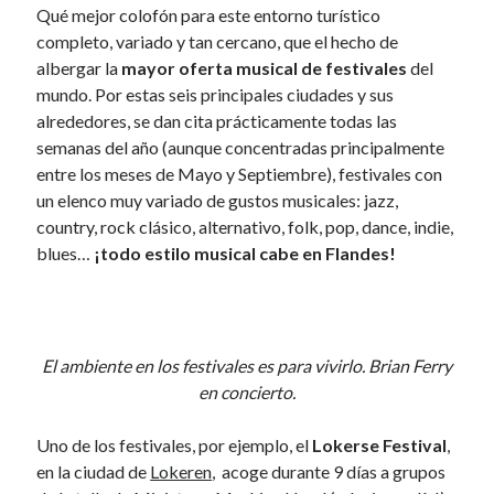
Qué mejor colofón para este entorno turístico
April 2012
completo, variado y tan cercano, que el hecho de
March 2012
albergar la
mayor oferta musical de festivales
del
February 2012
mundo. Por estas seis principales ciudades y sus
January 2012
alrededores, se dan cita prácticamente todas las
December 2011
semanas del año (aunque concentradas principalmente
November 2011
entre los meses de Mayo y Septiembre), festivales con
October 2011
un elenco muy variado de gustos musicales: jazz,
September 2011
country, rock clásico, alternativo, folk, pop, dance, indie,
August 2011
blues…
¡todo estilo musical cabe en Flandes!
July 2011
June 2011
May 2011
April 2011
El ambiente en los festivales es para vivirlo. Brian Ferry
March 2011
en concierto.
February 2011
January 2011
Uno de los festivales, por ejemplo, el
Lokerse Festival
,
December 2010
en la ciudad de
Lokeren
, acoge durante 9 días a grupos
October 2010