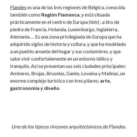
November 2013
Flandes
es una de las tres regiones de Bélgica, conocida
October 2013
también como
Región Flamenca
, y está situada
September 2013
prácticamente en el centro de Europa (link) , a tiro de
August 2013
piedra de Francia, Holanda, Luxemburgo, Inglaterra,
July 2013
Alemania … Es una zona privilegiada de Europa que ha
June 2013
adquirido siglos de historia y cultura, y que ha modelado
May 2013
a un pueblo amante del hogar y sus costumbres, y que
April 2013
sabe vivir confortalemente en un entorno idílico y
March 2013
tranquilo. Así se presentan sus seis ciudades principales:
February 2013
Amberes, Brujas, Bruselas, Gante, Lovaina y Malinas, un
January 2013
enorme complejo turístico con tres pilares:
arte,
December 2012
gastronomía y diseño
.
November 2012
October 2012
September 2012
August 2012
July 2012
Uno de los típicos rincones arquitectónicos de Flandes.
June 2012
May 2012