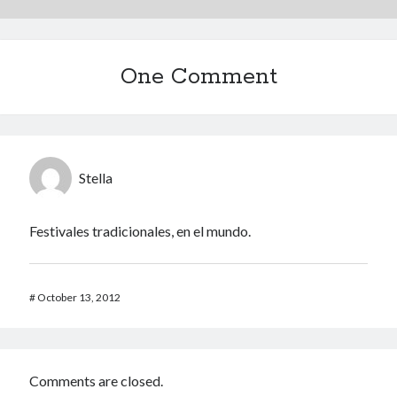
El Camino de SwingTiago - anapiccola
on
¡Bienvenido 2017!
One Comment
Recent Posts
Camino de Swingtiago ’19
Hello 2018!
Lo mejorcito de 2017. Vol II.
Lo mejor del 2017. Vol I.
Stella
Nace el Camino de SwingTiago
Festivales tradicionales, en el mundo.
#
October 13, 2012
Comments are closed.