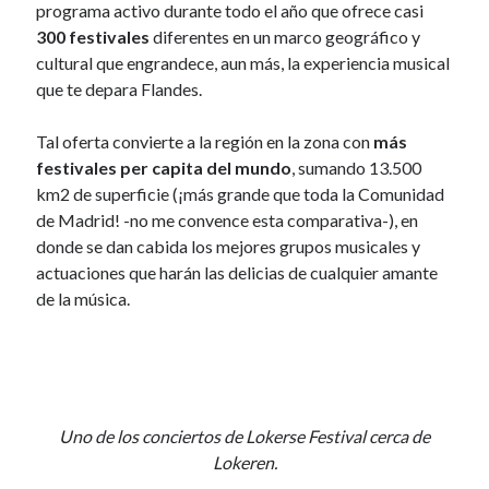
k
January 2017
programa activo durante todo el año que ofrece casi
November 2016
300 festivales
diferentes en un marco geográfico y
October 2016
cultural que engrandece, aun más, la experiencia musical
September 2016
que te depara Flandes.
June 2016
April 2016
Tal oferta convierte a la región en la zona con
más
February 2016
festivales per capita del mundo
, sumando 13.500
January 2016
km2 de superficie (¡más grande que toda la Comunidad
December 2015
de Madrid! -no me convence esta comparativa-), en
November 2015
donde se dan cabida los mejores grupos musicales y
October 2015
actuaciones que harán las delicias de cualquier amante
September 2015
de la música.
May 2015
December 2014
June 2014
March 2014
February 2014
Uno de los conciertos de Lokerse Festival cerca de
January 2014
Lokeren.
December 2013