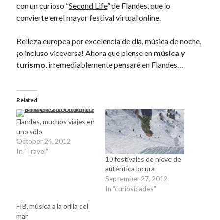
con un curioso “
Second Life
” de Flandes, que lo
November 2008
convierte en el mayor festival virtual online.
October 2008
September 2008
Belleza europea por excelencia de día, música de noche,
¡o incluso viceversa! Ahora que piense en
música y
turismo
, irremediablemente pensaré en Flandes…
Viajeras
Related
Flandes, muchos viajes en
uno sólo
October 24, 2012
In "Travel"
10 festivales de nieve de
auténtica locura
September 27, 2012
In "curiosidades"
FIB, música a la orilla del
mar