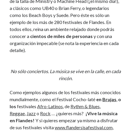
de la talla de Ministry o Machine Head (¡el mismo día!),
September 2010
a clásicos como UB40 o Brian Ferry, o legendarios
August 2010
como los Beach Boys y Suede. Pero éste es sólo un
July 2010
ejemplo de los más de 280 festivales de Flandes. En
June 2010
todos ellos, reina un ambiente relajado donde podrás
May 2010
conocer a
cientos de miles de personas
y con una
April 2010
organización impecable (se nota la experiencia en cada
March 2010
detalle).
February 2010
January 2010
December 2009
No sólo conciertos. La música se vive en la calle, en cada
October 2009
rincón.
September 2009
August 2009
Como ejemplos algunos de los festivales más conocidos
July 2009
mundialmente, como el Festival Cocho-laté
en
Brujas
,
o
June 2009
los
festivales
Afro-Latinos
, de
Rythm & Blues
,
May 2009
Reggae
,
Jazz
o
Rock
… ¿quieres más?
¡Vive la música
April 2009
en Flandes!
Y si quieres empezar ya mismo a disfrutar
February 2009
de sus festivales visita
www.flandersisafestival.com
,
January 2009