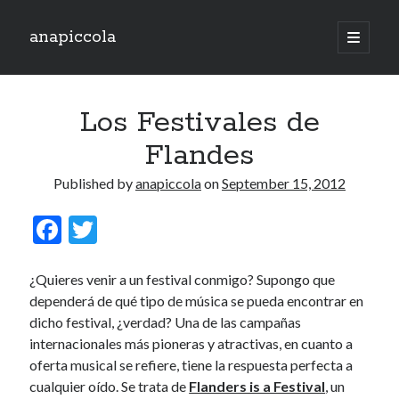
anapiccola
open
primary
Sidebar
menu
Recent Posts
Los Festivales de
Camino de Swingtiago ’19
Hello 2018!
Flandes
Lo mejorcito de 2017. Vol II.
Lo mejor del 2017. Vol I.
Published by
anapiccola
on
September 15, 2012
Nace el Camino de SwingTiago
F
T
ac
w
Archives
e
itt
¿Quieres venir a un festival conmigo? Supongo que
June 2019
dependerá de qué tipo de música se pueda encontrar en
b
er
January 2018
dicho festival, ¿verdad? Una de las campañas
o
December 2017
internacionales más pioneras y atractivas, en cuanto a
o
November 2017
oferta musical se refiere, tiene la respuesta perfecta a
October 2017
cualquier oído. Se trata de
Flanders is a Festival
, un