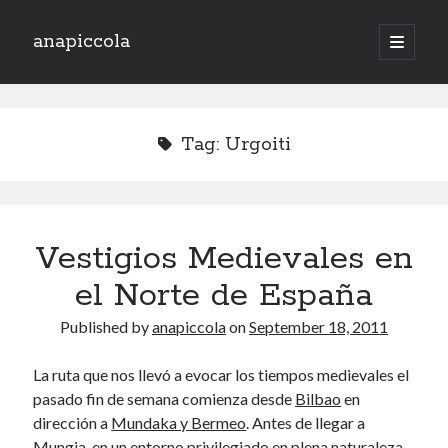
anapiccola
open
primary
Sidebar
menu
Recent Posts
Camino de Swingtiago ’19
Tag:
Urgoiti
Hello 2018!
Lo mejorcito de 2017. Vol II.
Lo mejor del 2017. Vol I.
Nace el Camino de SwingTiago
Vestigios Medievales en
el Norte de España
Archives
Published by
anapiccola
on
September 18, 2011
June 2019
January 2018
La ruta que nos llevó a evocar los tiempos medievales el
December 2017
pasado fin de semana comienza desde
Bilbao
en
November 2017
dirección a
Mundaka y Bermeo
. Antes de llegar a
October 2017
Mungia, en un entorno privilegiado en plena naturaleza,