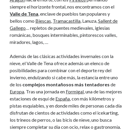
January 2017
siempre el horizonte frontal, nos encontramos con el
November 2016
Valle de Tena
, enclave de pueblos tan populares y
October 2016
bellos como
Biescas
,
Tramacastilla
, Lanuza,
Sallent de
September 2016
Gallego
… repletos de puentes medievales, iglesias
June 2016
románicas, bosques interminables, pintorescos valles,
April 2016
miradores, lagos, …
February 2016
January 2016
Además de las clásicas actividades invernales con la
December 2015
nieve, el Valle de Tena ofrece además un elenco de
November 2015
posibilidades para combinar con el deporte rey del
October 2015
invierno, endulzando si cabe más, la estancia entre uno
September 2015
de los
complejos montañosos más tentadores
de
May 2015
Europa
. Tras una jornada en
Formigal
, una de las mejores
December 2014
estaciones de esquí de
España
, con más kilómetros y
June 2014
pistas esquiables, y en donde miles de personas cada día
March 2014
disfrutan de cientos de actividades como el icekarting,
February 2014
los trineos de perros, o las bicis de nieve, uno busca
January 2014
siempre completar su día con ocio, relax o gastronomía.
December 2013