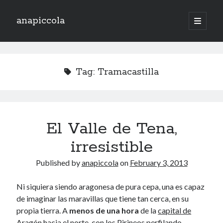
anapiccola
open
primary
Sidebar
menu
Recent Posts
Camino de Swingtiago ’19
Tag:
Tramacastilla
Hello 2018!
Lo mejorcito de 2017. Vol II.
Lo mejor del 2017. Vol I.
Nace el Camino de SwingTiago
El Valle de Tena,
irresistible
Archives
Published by
anapiccola
on
February 3, 2013
June 2019
January 2018
Ni siquiera siendo aragonesa de pura cepa, una es capaz
December 2017
de imaginar las maravillas que tiene tan cerca, en su
November 2017
propia tierra. A
menos de una hora
de la
capital de
October 2017
Aragón
hacia el norte, con los
Pirineos
perfilando