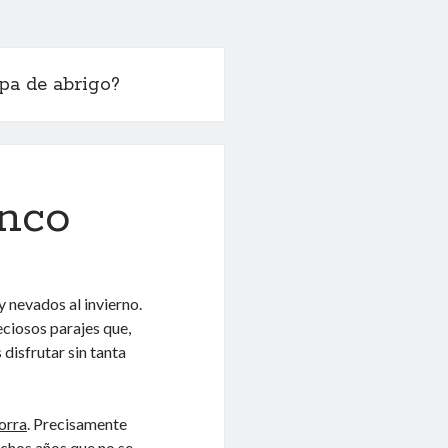
pa de abrigo?
anco
y nevados al invierno.
eciosos parajes que,
disfrutar sin tanta
orra
. Precisamente
uchos años que no se