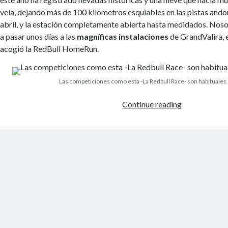
veía, dejando más de 100 kilómetros esquiables en las pistas andor
abril, y la estación completamente abierta hasta medidados. Nos
a pasar unos días a las
magníficas instalaciones
de GrandValira, 
acogió la RedBull HomeRun.
Las competiciones como esta -La Redbull Race- son habituales 
Primavera
Continue reading
en
blanco