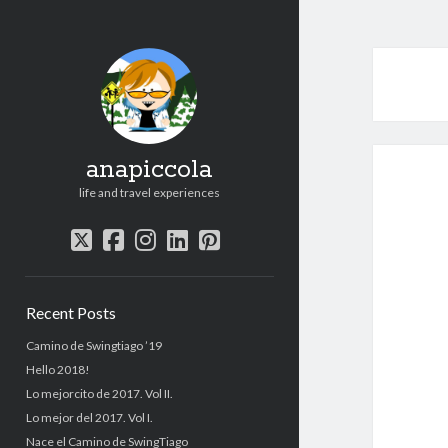
anapiccola
life and travel experiences
twitter
facebook
instagram
linkedin
pinterest
Sidebar
Recent Posts
Camino de Swingtiago ’19
Hello 2018!
Lo mejorcito de 2017. Vol II.
Lo mejor del 2017. Vol I.
Nace el Camino de SwingTiago