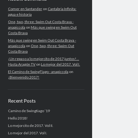
Comer en Santander
on
Cantabria Infinita:
agua e historia
One, two, three: Swim Out Costa Brava -
anapiccola
on
Más que swing en Swim Out
Costa Brava
Más que swing en Swim Out Costa Brava -
anapiccola
on
One, two, three: Swim Out
Costa Brava
¡Un repaso a lo mejorcito de 2017 juntos!...
Hasta Aragón TV
on
Lo mejor del 2017. Vol I.
El Camino de SwingTiago - anapiccola
on
¡Bienvenido 2017!
Recent Posts
Camino de Swingtiago ’19
Hello 2018!
Lo mejorcito de 2017. Vol II.
Lo mejor del 2017. Vol I.