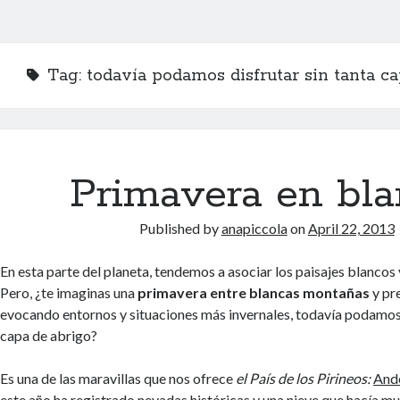
Tag:
todavía podamos disfrutar sin tanta ca
Primavera en bl
Published by
anapiccola
on
April 22, 2013
En esta parte del planeta, tendemos a asociar los paisajes blancos 
Pero, ¿te imaginas una
primavera entre blancas montañas
y pr
evocando entornos y situaciones más invernales, todavía podamos 
capa de abrigo?
Es una de las maravillas que nos ofrece
el País de los Pirineos:
And
este año ha registrado nevadas históricas y una nieve que hacía m