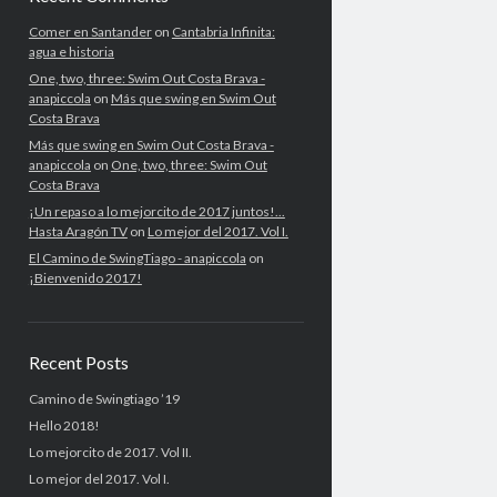
Comer en Santander
on
Cantabria Infinita:
agua e historia
One, two, three: Swim Out Costa Brava -
anapiccola
on
Más que swing en Swim Out
Costa Brava
Más que swing en Swim Out Costa Brava -
anapiccola
on
One, two, three: Swim Out
Costa Brava
¡Un repaso a lo mejorcito de 2017 juntos!...
Hasta Aragón TV
on
Lo mejor del 2017. Vol I.
El Camino de SwingTiago - anapiccola
on
¡Bienvenido 2017!
Recent Posts
Camino de Swingtiago ’19
Hello 2018!
Lo mejorcito de 2017. Vol II.
Lo mejor del 2017. Vol I.