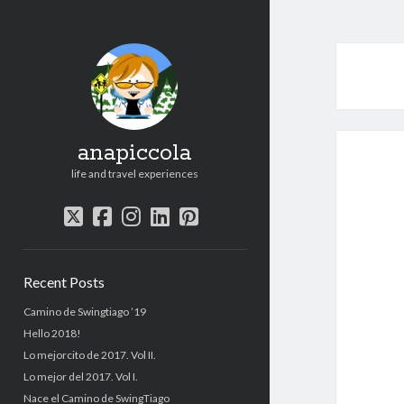
anapiccola
life and travel experiences
twitter
facebook
instagram
linkedin
pinterest
Sidebar
Recent Posts
Camino de Swingtiago ’19
Hello 2018!
Lo mejorcito de 2017. Vol II.
Lo mejor del 2017. Vol I.
Nace el Camino de SwingTiago