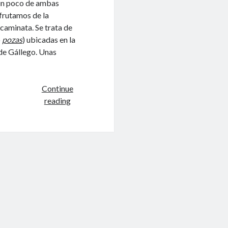
 un poco de ambas
sfrutamos de la
 caminata. Se trata de
o
pozas
) ubicadas en la
 de Gállego. Unas
Continue
Piscinas
reading
Naturales,
otra
forma
de
disfrutar
el
Pre-
Pirineo