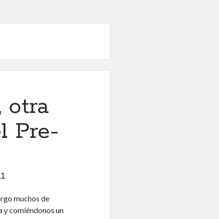
 otra
l Pre-
11
argo muchos de
ña y comiéndonos un