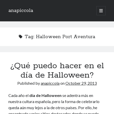
anapiccola
open
primary
Sidebar
menu
Recent Posts
Camino de Swingtiago ’19
Tag:
Halloween Port Aventura
Hello 2018!
Lo mejorcito de 2017. Vol II.
Lo mejor del 2017. Vol I.
Nace el Camino de SwingTiago
¿Qué puedo hacer en el
día de Halloween?
Archives
Published by
anapiccola
on
October 29, 2013
June 2019
January 2018
Cada año el
día de Halloween
se adentra más en
December 2017
nuestra cultura española, pero la forma de celebrarlo
November 2017
queda aún muy lejos a la de otros países. Por ello, he
October 2017
encontrado varios sitios destacados donde se puede