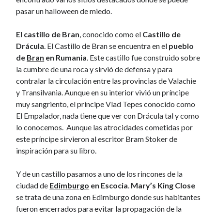
January 2017
pasar un halloween de miedo.
November 2016
October 2016
El castillo de Bran
, conocido como el
Castillo de
September 2016
Drácula
. El Castillo de Bran se encuentra en el
pueblo
June 2016
de
Bran
en Rumania
. Este castillo fue construido sobre
April 2016
la cumbre de una roca y sirvió de defensa y para
February 2016
contralar la circulación entre las provincias de Valachie
January 2016
y Transilvania. Aunque en su interior vivió un príncipe
December 2015
muy sangriento, el príncipe Vlad Tepes conocido como
November 2015
El Empalador, nada tiene que ver con Drácula tal y como
October 2015
lo conocemos. Aunque las atrocidades cometidas por
September 2015
este príncipe sirvieron al escritor Bram Stoker de
May 2015
inspiración para su libro.
December 2014
June 2014
Y de un castillo pasamos a uno de los rincones de la
March 2014
ciudad de
Edimburgo
en Escocia
.
Mary’s King Close
February 2014
se trata de una zona en Edimburgo donde sus habitantes
January 2014
fueron encerrados para evitar la propagación de la
December 2013