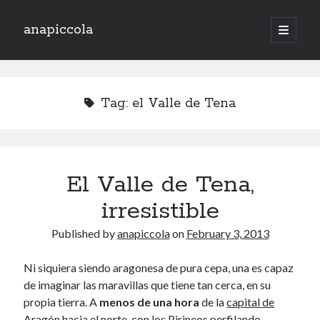
anapiccola
open
primary
Sidebar
menu
Recent Posts
Camino de Swingtiago ’19
Tag:
el Valle de Tena
Hello 2018!
Lo mejorcito de 2017. Vol II.
Lo mejor del 2017. Vol I.
Nace el Camino de SwingTiago
El Valle de Tena,
irresistible
Archives
Published by
anapiccola
on
February 3, 2013
June 2019
January 2018
Ni siquiera siendo aragonesa de pura cepa, una es capaz
December 2017
de imaginar las maravillas que tiene tan cerca, en su
November 2017
propia tierra. A
menos de una hora
de la
capital de
October 2017
Aragón
hacia el norte, con los
Pirineos
perfilando