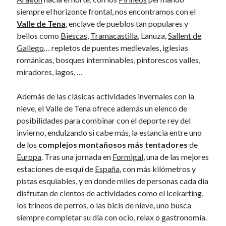
January 2017
siempre el horizonte frontal, nos encontramos con el
November 2016
Valle de Tena
, enclave de pueblos tan populares y
October 2016
bellos como
Biescas
,
Tramacastilla
, Lanuza,
Sallent de
September 2016
Gallego
… repletos de puentes medievales, iglesias
June 2016
románicas, bosques interminables, pintorescos valles,
April 2016
miradores, lagos, …
February 2016
January 2016
Además de las clásicas actividades invernales con la
December 2015
nieve, el Valle de Tena ofrece además un elenco de
November 2015
posibilidades para combinar con el deporte rey del
October 2015
invierno, endulzando si cabe más, la estancia entre uno
September 2015
de los
complejos montañosos más tentadores
de
May 2015
Europa
. Tras una jornada en
Formigal
, una de las mejores
December 2014
estaciones de esquí de
España
, con más kilómetros y
June 2014
pistas esquiables, y en donde miles de personas cada día
March 2014
disfrutan de cientos de actividades como el icekarting,
February 2014
los trineos de perros, o las bicis de nieve, uno busca
January 2014
siempre completar su día con ocio, relax o gastronomía.
December 2013