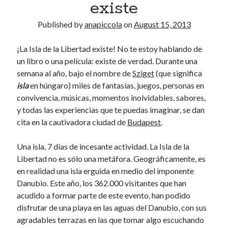
existe
November 2008
October 2008
Published by
anapiccola
on
August 15, 2013
September 2008
¡La Isla de la Libertad existe! No te estoy hablando de
un libro o una película: existe de verdad. Durante una
Viajeras
semana al año, bajo el nombre de
Sziget
(que significa
isla
en húngaro) miles de fantasías, juegos, personas en
convivencia, músicas, momentos inolvidables, sabores,
y todas las experiencias que te puedas imaginar, se dan
cita en la cautivadora ciudad de
Budapest
.
Una isla, 7 días de incesante actividad. La Isla de la
Libertad no es sólo una metáfora. Geográficamente, es
en realidad una isla erguida en medio del imponente
Danubio. Este año, los 362.000 visitantes que han
acudido a formar parte de este evento, han podido
disfrutar de una playa en las aguas del Danubio, con sus
agradables terrazas en las que tomar algo escuchando