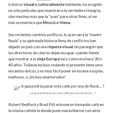
icónicos
visual y culturalmente
hablando, ha acogido
April 2012
no sólo películas que muestran a la verdadera Hungría,
March 2012
sino muchas más que la “usan” para otras fines, al ser
February 2012
más económica que
Moscú o Viena
.
January 2012
December 2011
Sus recientes cambios políticos, lo acercan a la “madre
November 2011
Rusia” y su ajetreada historia llena de conflictos han
October 2011
dejado un país con una
riqueza visual
sin parangón que
September 2011
los directores de cine no dejan escapar cuando tienen
August 2011
que mostrar a la
vieja Europa
tal y como era hace 30 o
July 2011
40 años. Todavía incluso rodando el presente tiene unos
June 2011
encantos únicos, y es muy fácil poner en escena a espías,
May 2011
mafiosos, o ¡incluso enamorados!
April 2011
March 2011
February 2011
¿ A que podría pasar esta calle por una de Rusia… ?
January 2011
December 2010
Robert Redford y Brad Pitt estuvieron tomando café en
October 2010
la misma cafetería donde pude maravillarme con aires