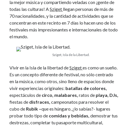
la mejor música y compartiendo veladas con ¡gente de
todas las culturas! A
Sziget
llegan personas de más de
70 nacionalidades, y la cantidad de actividades que se
Categories
concentran en este recinto en 7 días lo hacen uno de los
Travel
festivales más impresionantes e internacionales de todo
Social Media
el mundo.
Entrepreneurship
Poetry
Sziget, Isla de la Libertad.
Entertainment
Vivir en la Isla de la libertad de
Sziget
es como un sueño.
Es un concepto diferente de festival, no sólo centrado
Recent Comments
en la música, como otros, sino lleno de espacios donde
Comer en Santander
on
Cantabria Infinita: agua e historia
vivir experiencias originales:
batallas de colores,
One, two, three: Swim Out Costa Brava - anapiccola
on
Más que swing
espectáculos de
circo, malabares,
ratos de
playa, DJs,
en Swim Out Costa Brava
fiestas de
disfraces,
campeonatos para resolver el
Más que swing en Swim Out Costa Brava - anapiccola
on
One, two,
cubo de
Rubik –
que es húngaro, ¿lo sabías?- lugares
three: Swim Out Costa Brava
probar todo tipo de
comidas y bebidas,
demostrar tus
¡Un repaso a lo mejorcito de 2017 juntos!... Hasta Aragón TV
on
Lo
destrezas, completar tu pasaporte multicultural,
mejor del 2017. Vol I.