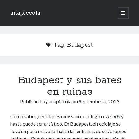
anapiccola
open
primary
Sidebar
menu
Recent Posts
Camino de Swingtiago ’19
Tag:
Budapest
Hello 2018!
Lo mejorcito de 2017. Vol II.
Lo mejor del 2017. Vol I.
Nace el Camino de SwingTiago
Budapest y sus bares
en ruinas
Archives
Published by
anapiccola
on
September 4, 2013
June 2019
January 2018
Como sabes, reciclar es muy sano, ecológico,
trendy
y
December 2017
hasta puede ser artístico. En
Budapest
, el reciclaje se
November 2017
lleva un paso más allá: hasta las entrañas de sus propios
October 2017
edificios. Singulares cnstrucciones en pleno corazón de