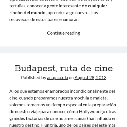
November 2013
tertulias, conocer a gente interesante
de cualquier
October 2013
rincón del mundo,
aprender algo nuevo… Los
September 2013
recovecos de estos bares enamoran.
August 2013
July 2013
Budapest
Continue reading
June 2013
y
May 2013
sus
April 2013
bares
March 2013
en
Budapest, ruta de cine
February 2013
ruinas
January 2013
Published by
anapiccola
on
August 28, 2013
December 2012
November 2012
A los que estamos enamorados incondicionalmente del
October 2012
cine, cuando preparamos nuestra mochila o maleta,
September 2012
solemos tomarnos un tiempo especial en la preparación
August 2012
de nuestro viaje para conocer cómo Hollywood (u otras
July 2012
grandes factorías de cine no americanas) han influido en
June 2012
nuestro destino.
Hungría
, uno de los países del este más
May 2012