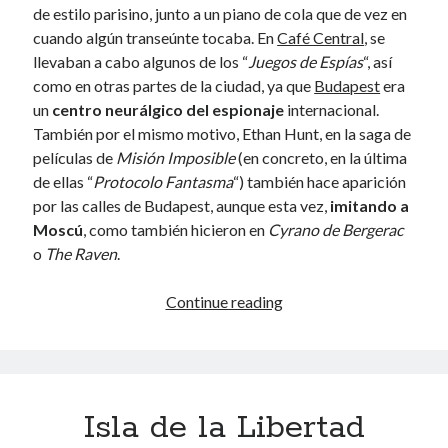
September 2010
de estilo parisino, junto a un piano de cola que de vez en
August 2010
cuando algún transeúnte tocaba. En
Café Central
, se
July 2010
llevaban a cabo algunos de los “
Juegos de Espías
“, así
June 2010
como en otras partes de la ciudad, ya que
Budapest
era
May 2010
un
centro neurálgico del espionaje
internacional.
April 2010
También por el mismo motivo, Ethan Hunt, en la saga de
March 2010
películas de
Misión Imposible
(en concreto, en la última
February 2010
de ellas “
Protocolo Fantasma
“) también hace aparición
January 2010
por las calles de Budapest, aunque esta vez,
imitando a
December 2009
Moscú
, como también hicieron en
Cyrano de Bergerac
October 2009
o
The Raven
.
September 2009
August 2009
Budapest,
Continue reading
July 2009
ruta
June 2009
de
May 2009
cine
April 2009
February 2009
Isla de la Libertad
January 2009