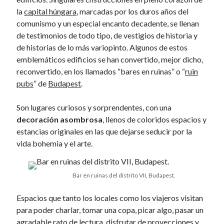
January 2017
la
capital húngara
, marcadas por los duros años del
November 2016
comunismo y un especial encanto decadente, se llenan
October 2016
de testimonios de todo tipo, de vestigios de historia y
September 2016
de historias de lo más variopinto. Algunos de estos
June 2016
emblemáticos edificios se han convertido, mejor dicho,
April 2016
reconvertido, en los llamados “bares en ruinas” o “
ruin
February 2016
pubs
” de
Budapest
.
January 2016
December 2015
Son lugares curiosos y sorprendentes, con una
November 2015
decoración asombrosa
, llenos de coloridos espacios y
October 2015
estancias originales en las que dejarse seducir por la
September 2015
vida bohemia y el arte.
May 2015
December 2014
June 2014
Bar en ruinas del distrito VII, Budapest.
March 2014
February 2014
Espacios que tanto los locales como los viajeros visitan
January 2014
para poder charlar, tomar una copa, picar algo, pasar un
December 2013
agradable rato de lectura, disfrutar de proyecciones y