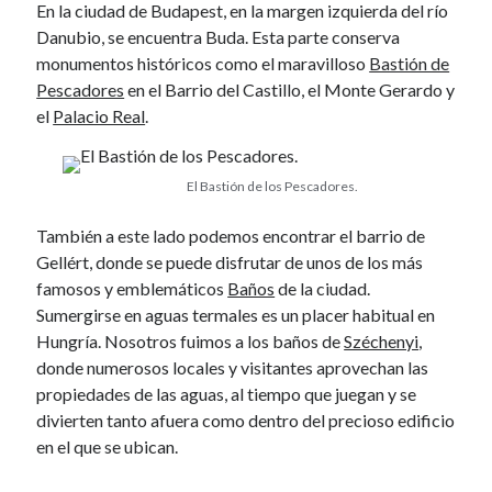
k
January 2017
En la ciudad de Budapest, en la margen izquierda del río
November 2016
Danubio, se encuentra Buda. Esta parte conserva
October 2016
monumentos históricos como el maravilloso
Bastión de
September 2016
Pescadores
en el Barrio del Castillo, el Monte Gerardo y
June 2016
el
Palacio Real
.
April 2016
February 2016
El Bastión de los Pescadores.
January 2016
December 2015
También a este lado podemos encontrar el barrio de
November 2015
Gellért, donde se puede disfrutar de unos de los más
October 2015
famosos y emblemáticos
Baños
de la ciudad.
September 2015
Sumergirse en aguas termales es un placer habitual en
May 2015
Hungría. Nosotros fuimos a los baños de
Széchenyi
,
December 2014
donde numerosos locales y visitantes aprovechan las
June 2014
propiedades de las aguas, al tiempo que juegan y se
March 2014
divierten tanto afuera como dentro del precioso edificio
February 2014
en el que se ubican.
January 2014
December 2013