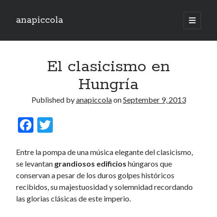
anapiccola
open
primary
Sidebar
menu
Recent Posts
El clasicismo en
Camino de Swingtiago ’19
Hello 2018!
Hungría
Lo mejorcito de 2017. Vol II.
Lo mejor del 2017. Vol I.
Published by
anapiccola
on
September 9, 2013
Nace el Camino de SwingTiago
F
T
ac
w
Archives
e
itt
Entre la pompa de una música elegante del clasicismo,
June 2019
se levantan
grandiosos edificios
húngaros que
b
er
January 2018
conservan a pesar de los duros golpes históricos
o
December 2017
recibidos, su majestuosidad y solemnidad recordando
o
November 2017
las glorias clásicas de este imperio.
October 2017