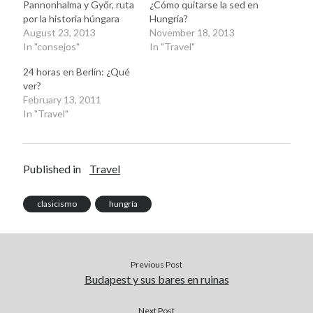
Pannonhalma y Győr, ruta
¿Cómo quitarse la sed en
November 2008
por la historia húngara
Hungría?
October 2008
August 23, 2013
November 18, 2013
September 2008
In "consejos"
In "Travel"
24 horas en Berlín: ¿Qué
ver?
Viajeras
February 13, 2011
In "Travel"
Published in
Travel
clasicismo
hungría
Previous Post
Budapest y sus bares en ruinas
Next Post