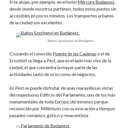
Si te alojas, por ejemplo, en el hotel
Mercure Budapest
,
November 2013
desde donde nosotros partimos, todos estos puntos sin
October 2013
accesibles en pocos minutos. Los transportes urbanos
September 2013
de la ciudad son excelentes.
August 2013
July 2013
June 2013
Baños Szechenyi en Budapest.
May 2013
April 2013
Cruzando el conocido
Puente de las Cadenas
o el de
March 2013
Erzsébet se llega a Pest, que es el lado más vivo de la
February 2013
ciudad, el que concentra la mayor parte de las
January 2013
actividades tanto de ocio como de negocios.
December 2012
November 2012
En Pest se puede disfrutar de unas maravillosas vistas
October 2012
del majestuoso Edificio del Parlamento, uno de los más
September 2012
monumentales de toda Europa, del inmenso parque
August 2012
reconocido por
Millenium
, con su evocación a tiempos
July 2012
pasados románico, gótico y renacentista.
June 2012
May 2012