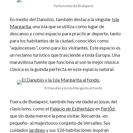
Parlamento de Budapest.
April 2012
March 2012
En medio del Danubio, también destaca la singular
Isla
February 2012
Margarita
, una isla que se utiliza como lugar de
January 2012
descanso y como espacio para practicar deporte, tanto
December 2011
para los habitantes de la ciudad, conocidos como
November 2011
“aquincenses”, como para los visitantes. Este espacio es
October 2011
un reclamo turístico que trasciende a toda Europa. Una
September 2011
maravillosa fuente que funciona al son la mejor música
August 2011
clásica es la guinda perfecta en este espacio natural.
July 2011
June 2011
May 2011
El Danubio y la Isla Margarita al fondo.
April 2011
March 2011
Fuera de Budapest, también hay verdaderas joyas del
February 2011
clasicismo, como el
Palacio de Estherházy
en
Fertőd
,
January 2011
que sin duda merece la pena visitar. Recuerda -en
December 2010
pequeño- al majestuoso conjunto de Versalles. Sus
October 2010
cuidados
jardines
y sus 126 habitaciones inspiran