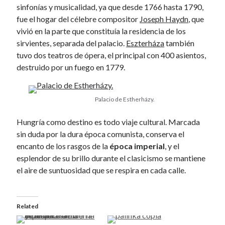
September 2010
sinfonías y musicalidad, ya que desde 1766 hasta 1790,
August 2010
fue el hogar del célebre compositor
Joseph Haydn
, que
July 2010
vivió en la parte que constituía la residencia de los
June 2010
sirvientes, separada del palacio.
Eszterháza
también
May 2010
tuvo dos teatros de ópera, el principal con 400 asientos,
April 2010
destruido por un fuego en 1779.
March 2010
February 2010
Palacio de Estherházy.
January 2010
December 2009
Hungría como destino es todo viaje cultural. Marcada
October 2009
sin duda por la dura época comunista, conserva el
September 2009
encanto de los rasgos de la
época imperial
, y el
August 2009
esplendor de su brillo durante el clasicismo se mantiene
July 2009
el aire de suntuosidad que se respira en cada calle.
June 2009
May 2009
April 2009
Related
February 2009
January 2009